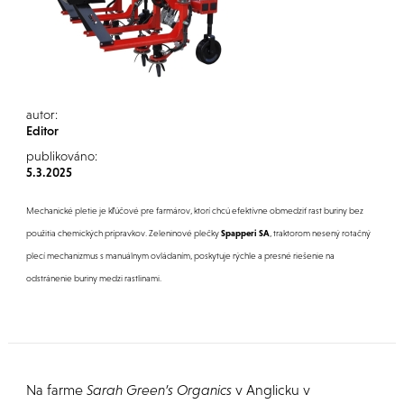
autor:
Editor
publikováno:
5.3.2025
Mechanické pletie je kľúčové pre farmárov, ktorí chcú efektívne obmedziť rast buriny bez
použitia chemických prípravkov. Zeleninové plečky
Spapperi SA
, traktorom nesený rotačný
plecí mechanizmus s manuálnym ovládaním, poskytuje rýchle a presné riešenie na
odstránenie buriny medzi rastlinami.
Na farme
Sarah Green’s Organics
v Anglicku v