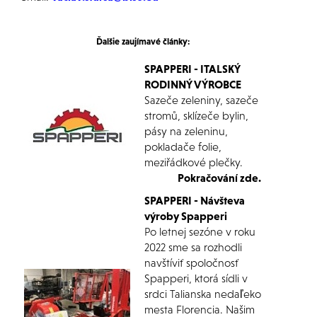
Ďalšie
zaujímavé články:
SPAPPERI - ITALSKÝ
RODINNÝ VÝROBCE
Sazeče zeleniny, sazeče
stromů, sklízeče bylin,
pásy na zeleninu,
pokladače folie,
meziřádkové plečky.
Pokračování zde.
SPAPPERI - Návšteva
výroby Spapperi
Po letnej sezóne v roku
2022 sme sa rozhodli
navštíviť spoločnosť
Spapperi, ktorá sídli v
srdci Talianska nedaľeko
mesta Florencia. Našim