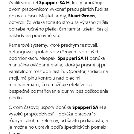
Zvolili si model
Spapperi SA H
, ktorý umožňuje
dvom pracovníkom vykonať prácu piatich ľudí za
polovicu času. Majiteľ farmy,
Stuart Green
,
potvrdil, že vďaka tomuto stroju sa výrazne znížila
potreba ručného pletia, čím farmári ušetrili čas aj
náklady na pracovnú silu.
Kamerové systémy, ktoré predtým testovali,
nefungovali spoľahlivo v rôznych svetelných
podmienkach. Naopak,
Spapperi SA H
ponúka
manuálne ovládané pletie, ktoré je presné aj pri
variabilnom rozstupe rastlín. Operátor, sediaci na
stroji, má plnú kontrolu nad plecími
mechanizmami, čo umožňuje efektívne a
bezpečné odstraňovanie buriny bez poškodenia
plodín.
Okrem časovej úspory ponúka
Spapperi SA H
aj
vysokú prispôsobivosť – dokáže pracovať s
rôznymi druhmi zeleniny, od šalátu po kapustu, a
je možné ho upraviť podľa špecifických potrieb
farmy.