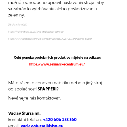
možné jednoducho upraviť nastavenia stroja, aby
sa zabránilo vytrhávaniu alebo poškodzovaniu
zeleniny.
Zdroje informácií:
https://fruitandvine.co.uk/time-and-labour-savings/
https://www.spapperi.com/wp-content/uploads/2016/05/Sarchiatrice-SA.pdf
Celú ponuku podobných produktov nájdete na odkaze:
https://www.zelinarskecentrum.eu/
Máte zájem o cenovou nabídku nebo o jiný stroj
od společnosti
SPAPPERI
?
Neváhejte nás kontaktovat.
Václav Štursa ml.
kontaktní telefon:
+420 606 183 360
email:
vaclav.stursa@biso.eu