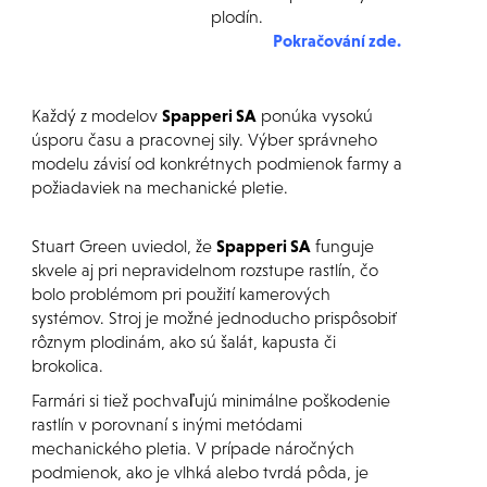
plodín.
Pokračování zde
.
Každý z modelov
Spapperi SA
ponúka vysokú
úsporu času a pracovnej sily. Výber správneho
modelu závisí od konkrétnych podmienok farmy a
požiadaviek na mechanické pletie.
Stuart Green uviedol, že
Spapperi SA
funguje
skvele aj pri nepravidelnom rozstupe rastlín, čo
bolo problémom pri použití kamerových
systémov. Stroj je možné jednoducho prispôsobiť
rôznym plodinám, ako sú šalát, kapusta či
brokolica.
Farmári si tiež pochvaľujú minimálne poškodenie
rastlín v porovnaní s inými metódami
mechanického pletia. V prípade náročných
podmienok, ako je vlhká alebo tvrdá pôda, je