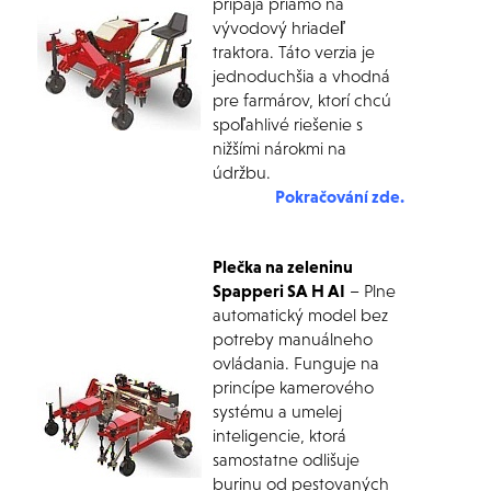
pripája priamo na
vývodový hriadeľ
traktora. Táto verzia je
jednoduchšia a vhodná
pre farmárov, ktorí chcú
spoľahlivé riešenie s
nižšími nárokmi na
údržbu.
Pokračování zde.
Plečka na zeleninu
Spapperi SA H AI
– Plne
automatický model bez
potreby manuálneho
ovládania. Funguje na
princípe kamerového
systému a umelej
inteligencie, ktorá
samostatne odlišuje
burinu od pestovaných