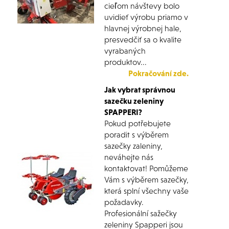
cieľom návštevy bolo
uvidieť výrobu priamo v
hlavnej výrobnej hale,
presvedčiť sa o kvalite
vyrabaných
produktov...
Pokračování zde.
Jak vybrat správnou
sazečku zeleniny
SPAPPERI?
Pokud potřebujete
poradit s výběrem
sazečky zaleniny,
neváhejte nás
kontaktovat! Pomůžeme
Vám s výběrem sazečky,
která splní všechny vaše
požadavky.
Profesionální sažečky
zeleniny Spapperi jsou