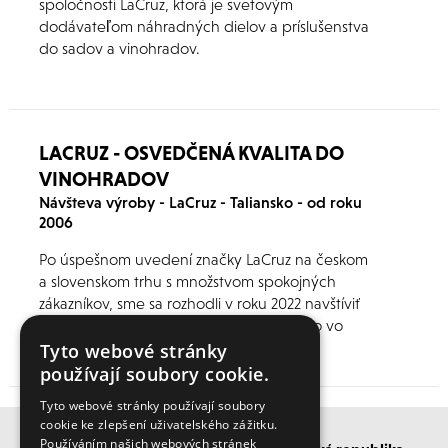
spoločnosti LaCruz, ktorá je svetovým
dodávateľom náhradných dielov a príslušenstva
do sadov a vinohradov.
LACRUZ - OSVEDČENÁ KVALITA DO
VINOHRADOV
Návšteva výroby - LaCruz - Taliansko - od roku
2006
Po úspešnom uvedení značky LaCruz na českom
a slovenskom trhu s množstvom spokojných
zákazníkov, sme sa rozhodli v roku 2022 navštíviť
nášho partnera spoločnosť LaCruz priamo vo
výrobnej hale. LaCruz sa špecializuje na výrobu
Tyto webové stránky
príslušenstva a náhradných dielov pre nástroje a
používají soubory cookie.
kombajny do vinohradov.
Tyto webové stránky používají soubory
cookie ke zlepšení uživatelského zážitku.
Používáním našich webových stránek