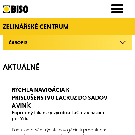
ZELINÁŘSKÉ CENTRUM
ČASOPIS
AKTUÁLNĚ
RÝCHLA NAVIGÁCIA K
PRÍSLUŠENSTVU LACRUZ DO SADOV
A VINÍC
Popredný taliansky výrobca LaCruz v našom
porfóliu
Ponúkame Vám rýchlu navigáciu k produktom