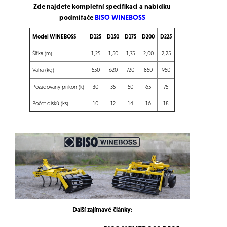
Zde najdete kompletní specifikaci a nabídku
podmítače
BISO WINEBOSS
Model WINEBOSS
D125
D150
D175
D200
D225
Šířka (m)
1,25
1,50
1,75
2,00
2,25
Váha (kg)
550
620
720
850
950
Požadovaný příkon (k)
30
35
50
65
75
Počet disků (ks)
10
12
14
16
18
Další zajímavé články: