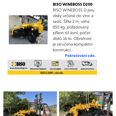
BISO WINEBOSS D200
BISO WINEBOSS D jsou
disky určené do vinic a
sadů. Šířka 2 m, váha
850 kg, požadovaný
příkon 65 koní, počet
disků 16 ks. Obratnost
je zaručena kompaktní
konstrukcí...
Pokračování zd
e
.